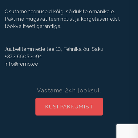
Osutame teenuseid kõigi sõidukite omanikele.
Pakume mugavat teenindust ja kõrgetasemelist
töökvaliteeti garantiiga.
Juubelitammede tee 13, Tehnika õu, Saku
+372 56052094
info@remo.ee
Vastame 24h jooksul.
KÜSI PAKKUMIST