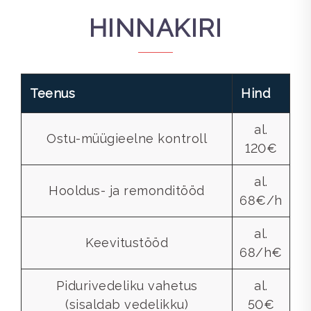
HINNAKIRI
Teenus
Hind
al.
Ostu-müügieelne kontroll
120€
al.
Hooldus- ja remonditööd
68€/h
al.
Keevitustööd
68/h€
Pidurivedeliku vahetus
al.
(sisaldab vedelikku)
50€