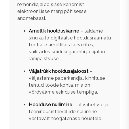
remondiajaloo sisse kandmist
elektroonilisse margipõhisesse
andmebaasi.
Ametlik hoolduskanne
– täidame
sinu auto digitaalse hooldusraamatu
tootjate ametlikes serverites,
säilitades sõiduki garantii ja ajaloo
läbipaistvuse.
Väljatrükk hooldusajaloost
–
väljastame paberkandjal kinnituse
tehtud tööde kohta, mis on
võrdväärne esinduse templiga.
Hoolduse nullimine
– õlivahetuse ja
teenindusintervallide nullimine
vastavalt tootjatehase nõuetele.