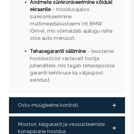
Andmete sünkroniseerimine sõiduki
ekraanile
– hooldusajaloo
sünkroniseerimine
multimeediasüsteemi (nt BMW
iDrive), mis võimaldab ajalugu näha
otse auto menüüst.
Tehasegarantii säilimine
– teostame
hooldustööd vastavalt tootja
juhenditele, mis tagab tehasepoolse
garantii kehtivuse ka väljaspool
esindust.
Ostu-müügieelne kontroll
Mootori, käigukasti ja veosüsteemide
korrapärane hooldus