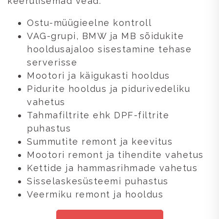
keerulisemad vead.
Ostu-müügieelne kontroll
VAG-grupi, BMW ja MB sõidukite
hooldusajaloo sisestamine tehase
serverisse
Mootori ja käigukasti hooldus
Pidurite hooldus ja pidurivedeliku
vahetus
Tahmafiltrite ehk DPF-filtrite
puhastus
Summutite remont ja keevitus
Mootori remont ja tihendite vahetus
Kettide ja hammasrihmade vahetus
Sisselaskesüsteemi puhastus
Veermiku remont ja hooldus