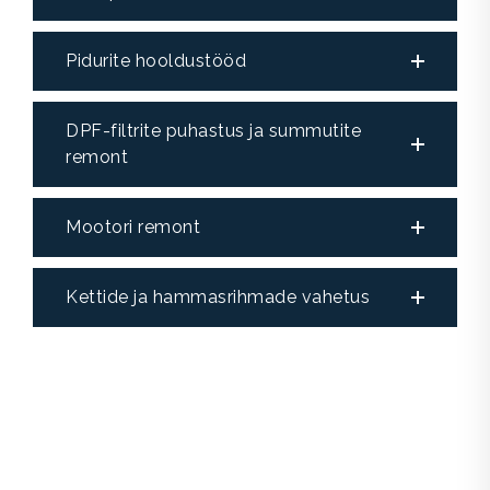
Pidurite hooldustööd
DPF-filtrite puhastus ja summutite
remont
Mootori remont
Kettide ja hammasrihmade vahetus